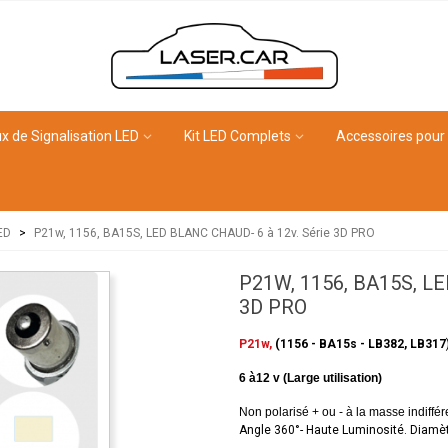
x de Signalisation LED
Kit LED Complets
Accessoires pour
ED
>
P21w, 1156, BA15S, LED BLANC CHAUD- 6 à 12v. Série 3D PRO
P21W, 1156, BA15S, L
3D PRO
P21w,
(1156 - BA15s - LB382, LB317
6 à12 v (Large utilisation)
Non polarisé + ou - à la masse indiffér
Angle 360°- Haute Luminosité. Diamèt