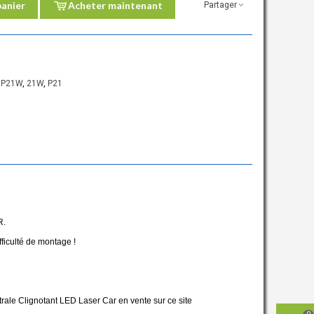
panier
Acheter maintenant
Partager
,
P21W
,
21W
,
P21
R.
ficulté de montage !
rale Clignotant LED Laser Car en vente sur ce site