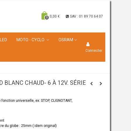
0,00 €
SAV : 01 89 70 64 07
0
 LED
MOTO - CYCLO
OSRAM
Connecter
ED BLANC CHAUD- 6 À 12V. SÉRIE
)
fonction universelle, ex: STOP, CLIGNOTANT,
ent
re du globe : 25mm ( idem original)