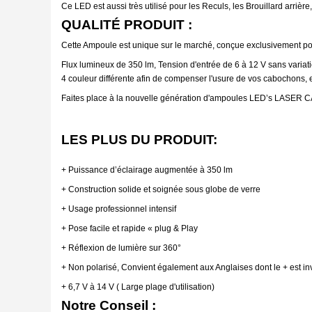
Ce LED est aussi très utilisé pour les Reculs, les Brouillard arrièr
QUALITÉ PRODUIT :
Cette Ampoule est unique sur le marché, conçue exclusivement po
Flux lumineux de 350 lm, Tension d'entrée de 6 à 12 V sans variati
4 couleur différente afin de compenser l'usure de vos cabochons, et
Faites place à la nouvelle génération d'ampoules LED’s LASER 
LES PLUS DU PRODUIT
:
+ Puissance d’éclairage augmentée à 350 lm
+ Construction solide et soignée sous globe de verre
+ Usage professionnel intensif
+ Pose facile et rapide « plug & Play
+ Réflexion de lumière sur 360°
+ Non polarisé, Convient également aux Anglaises dont le + est in
+ 6,7 V à 14 V ( Large plage d'utilisation)
Notre Conseil :