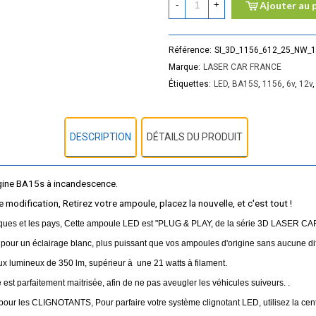
-
+
Ajouter au 
Référence:
SI_3D_1156_612_25_NW_1
Marque:
LASER CAR FRANCE
Étiquettes:
LED
,
BA15S
,
1156
,
6v
,
12v
DESCRIPTION
DÉTAILS DU PRODUIT
gine BA15s à incandescence.
odification, Retirez votre ampoule, placez la nouvelle, et c'est tout !
es et les pays,
Cette ampoule LED est "PLUG & PLAY, de la série 3D LASER CA
 pour un éclairage blanc, plus puissant que vos ampoules d'origine sans aucune dif
x lumineux de 350 lm, supérieur à une 21 watts à filament.
est parfaitement maitrisée, afin de ne pas aveugler les véhicules suiveurs. .
our les CLIGNOTANTS, Pour parfaire votre système clignotant LED, utilisez la cent