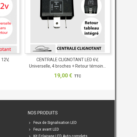
 12V,
CENTRALE CLIGNOTANT LED 6V,
Partager
Universelle, 4 broches + Retour témoin...
19,00 €
TTC
NOS PRODUITS
Feux de Signalisation LED
Feux avant LED
Kit Eclairage LED Auto complets