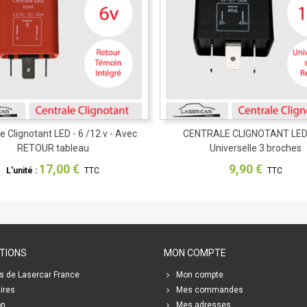
e Clignotant LED - 6 /12 v - Avec
Partager
CENTRALE CLIGNOTANT LED
Partager
RETOUR tableau
Universelle 3 broches
17,00 €
9,90 €
L'unité :
TTC
TTC
TIONS
MON COMPTE
s de Lasercar France
Mon compte
ires
Mes commandes
on
Mes adresses