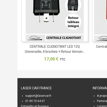
CENTRALE CLIGNOTANT LED 12V,
Partager
Central
Universelle, 4 broches + Retour témoin...
17,00 €
TTC
LASER CAR FRANCE
INFORMA
support@lasercar.fr
A propo
01 89 70 64 07
Partena
Entrepôts et Bureaux :
Livrais