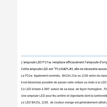
L'ampoule LED P21w, remplace efficacement l'ampoule d'ori
Cette ampoule LED est "PLUG&PLAY, elle ne nécessite aucune m
La P21w également nommée, BA15s 21w ou 1156 selon les époqu
Il est désormais possible de passer votre voiture ou moto à la LED
Ce LED éclaire à 360° autour de sa base, de façon homogène , Flu
Une ampoule LED pour feu arrière et clignotants dont la luminosité 
Le LED BA15s, 1156, de couleur orange est généralement utilisé p