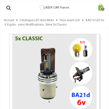
0
Accueil
>
Catalogue LED Auto-Moto
>
Feux avant LED
>
BA21d LED 6v
-3 Ergots - sans Modifications, Série 5x-Classic