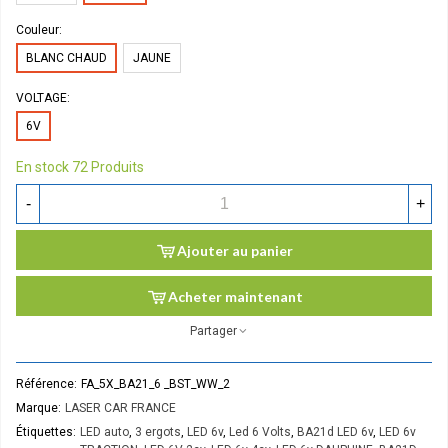
Couleur:
BLANC CHAUD
JAUNE
VOLTAGE:
6V
En stock
72 Produits
-
+
Ajouter au panier
Acheter maintenant
Partager
Référence:
FA_5X_BA21_6 _BST_WW_2
Marque:
LASER CAR FRANCE
Étiquettes:
LED auto
,
3 ergots
,
LED 6v
,
Led 6 Volts
,
BA21d LED 6v
,
LED 6v