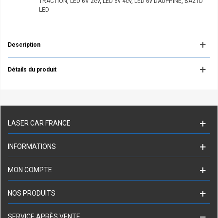
TRACTION
,
LED 6V 2cv
,
LED 6v 4cv
,
LED 6v DAUPHINE
,
BA21D
LED
Description
Détails du produit
LASER CAR FRANCE
INFORMATIONS
MON COMPTE
NOS PRODUITS
SERVICE APRÈS VENTE