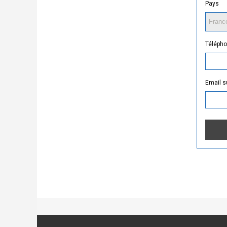
Pays
Téléph
Email s