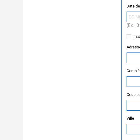
Date de
(Ex. :
Insc
Adress
Complém
Code po
Ville