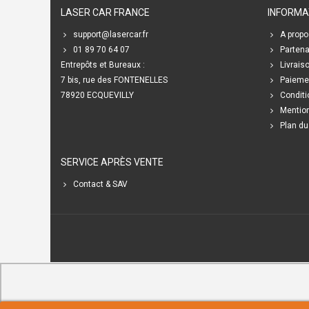
LASER CAR FRANCE
INFORMA
support@lasercar.fr
A propo
01 89 70 64 07
Partena
Entrepôts et Bureaux :
Livrais
7 bis, rue des FONTENELLES
Paieme
78920 ECQUEVILLY
Conditi
Mention
Plan du
SERVICE APRÈS VENTE
Contact & SAV